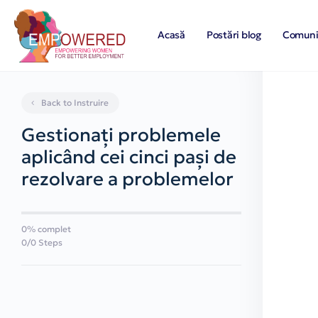
Acasă
Postări blog
Comuni
Back to Instruire
Gestionați problemele
aplicând cei cinci pași de
rezolvare a problemelor
0% complet
0/0 Steps