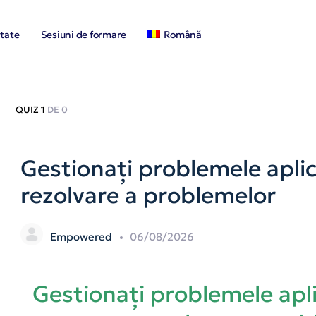
tate
Sesiuni de formare
Română
QUIZ 1
DE 0
Gestionați problemele aplic
rezolvare a problemelor
Empowered
06/08/2026
Gestionați problemele apli