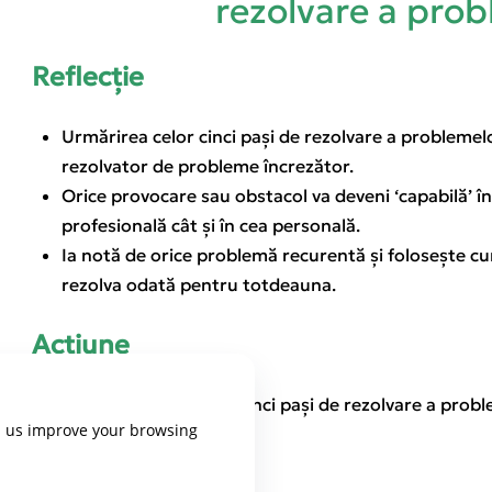
rezolvare a prob
Reflecție
Urmărirea celor cinci pași de rezolvare a problemelo
rezolvator de probleme încrezător.
Orice provocare sau obstacol va deveni ‘capabilă’ în
profesională cât și în cea personală.
Ia notă de orice problemă recurentă și folosește cun
rezolva odată pentru totdeauna.
Acțiune
După aceasta urmați cei cinci pași de rezolvare a probl
p us improve your browsing
ați confruntat recent: