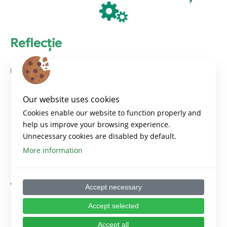
Reflecție
Notați următoarele solicitări:
Cum definiți creativitatea?
Our website uses cookies
Vă puteți gândi la o perioadă în care ați fost
Cookies enable our website to function properly and
help us improve your browsing experience.
deosebit de creativ? Care era situația?
Unnecessary cookies are disabled by default.
Cum abordați în prezent problemele și generați
More information
idei noi?
Acțiune
Accept necessary
Accept selected
Stabiliți un obiectiv personal pentru a încorpora
creativitatea în viața de zi cu zi, profesională și
Accept all