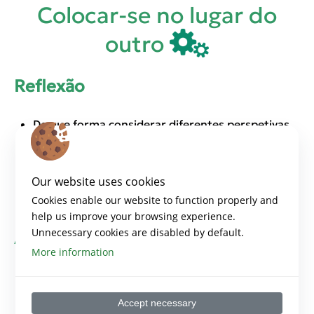
Colocar-se no lugar do
outro
Reflexão
De que forma considerar diferentes perspetivas
sobre um assunto é útil para a resolução de um
problema?
Our website uses cookies
De que forma a escuta ativa permite criar
empatia?
Cookies enable our website to function properly and
help us improve your browsing experience.
Unnecessary cookies are disabled by default.
Ação
More information
Pratique regularmente a empatia, colocando-se
no lugar dos outros. Tente compreender as suas
Accept necessary