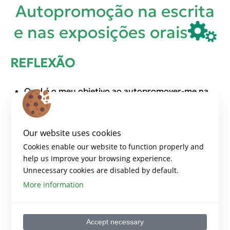
Autopromoção na escrita
e nas exposições orais
REFLEXÃO
Qual é o meu objetivo ao autopromover-me na
escrita e na exposição oral?
Como posso autopromover-me sem parecer
Our website uses cookies
arrogante ou pretensioso?
Quais são as expetativas do meu públicoalvo em
Cookies enable our website to function properly and
help us improve your browsing experience.
relação à minha promoção pessoal?
Unnecessary cookies are disabled by default.
Como posso destacar as minhas realizações e
More information
competências sem desmerecer os outros ou
exagerar as minhas conquistas?
Accept necessary