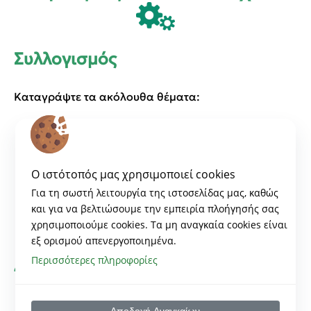
Συλλογισμός
Καταγράψτε τα ακόλουθα θέματα:
Γιατί είναι σημαντικό να έχω ψηφιακή παρουσία;
Σε ποιους θέλω να απευθυνθώ;
Τι έχω να τους πω;
O ιστότοπός μας χρησιμοποιεί cookies
Τι θέλω να κερδίσω από αυτή την προσπάθεια;
Για τη σωστή λειτουργία της ιστοσελίδας μας, καθώς
Τι αποτελέσματα θέλω να έχω μετά από 3 – 6 – 12
και για να βελτιώσουμε την εμπειρία πλοήγησής σας
χρησιμοποιούμε cookies. Tα μη αναγκαία cookies είναι
μήνες;
εξ ορισμού απενεργοποιημένα.
Περισσότερες πληροφορίες
Δράση
Αναζητήστε τι κάνουν οι ανταγωνιστές σας και
Αποδοχή Αναγκαίων